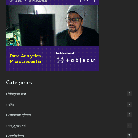
Categories
4
ইতিহাসের গপ্পো
7
কবিতা
4
কোলকাতার ইতিহাস
8
তথ্যমূলক লেখা
7
দেবাশীষ মিত্র