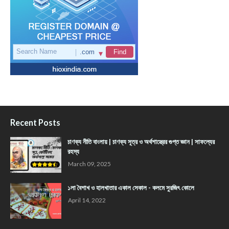
Recent Posts
চাণক্য নীতি বাংলায় | চাণক্য সূত্র ও অর্থশাস্ত্রের গুপ্ত জ্ঞান | সাফল্যের
রহস্য
March 09, 2025
১লা বৈশাখ ও হালখাতার একাল সেকাল - কলমে সুরজিৎ কোলে
April 14, 2022