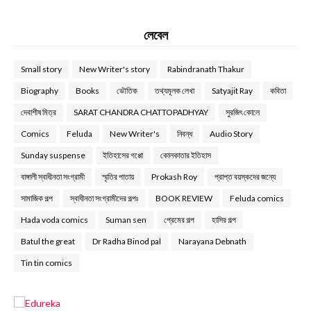
লেবেল
Small story
New Writer's story
Rabindranath Thakur
Biography
Books
ভৌতিক
তথ্যমূলক লেখা
Satyajit Ray
কবিতা
দেবাশীষ মিত্র
SARAT CHANDRA CHATTOPADHYAY
সুরজিৎ কোলে
Comics
Feluda
New Writer's
নিবন্ধ
Audio Story
Sunday suspense
ইতিহাসের গপ্পো
কোলকাতার ইতিহাস
বাঙ্গালী স্বাধীনতা সংগ্রামী
স্মৃতির পাতায়
Prokash Roy
প্রাপ্ত বয়স্কদের জন্যে
সামাজিক গল্প
স্বাধীনতা সংগ্রামীদের গল্পঃ
BOOK REVIEW
Feluda comics
Hada voda comics
Suman sen
প্রেমের গল্প
হাসির গল্প
Batul the great
Dr Radha Binod pal
Narayana Debnath
Tin tin comics