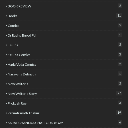
2
BOOK REVIEW
11
Books
5
Comics
1
Dr Radha Binod Pal
5
Feluda
2
Feluda Comics
2
Hada Voda Comics
1
Narayana Debnath
5
New Writer's
27
New Writer's Story
3
Prokash Roy
19
Rabindranath Thakur
6
SARAT CHANDRA CHATTOPADHYAY