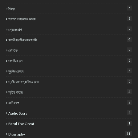
5
নিবন্ধ
3
প্রাপ্ত বয়স্কদের জন্যে
2
প্রেমের গল্প
4
বাঙ্গালী স্বাধীনতা সংগ্রামী
9
ভৌতিক
3
সামাজিক গল্প
6
সুরজিৎ কোলে
3
স্বাধীনতা সংগ্রামীদের গল্পঃ
4
স্মৃতির পাতায়
2
হাসির গল্প
4
Audio Story
1
Batul The Great
11
Biography