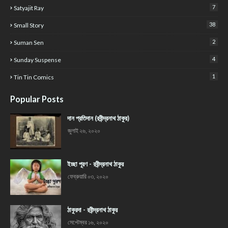
7
Satyajit Ray
38
Small Story
2
Suman Sen
4
Sunday Suspense
1
Tin Tin Comics
Popular Posts
দান প্রতিদান (রবীন্দ্রনাথ ঠাকুর)
জুলাই ২৬, ২০২০
ইচ্ছা পূরণ - রবীন্দ্রনাথ ঠাকুর
ফেব্রুয়ারি ০৩, ২০২০
ঠাকুরদা - রবীন্দ্রনাথ ঠাকুর
সেপ্টেম্বর ১৬, ২০২০