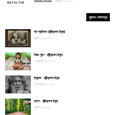
Sahityomela
এপ্রিল ০৫, ২০২০
BATUL THE
-
GREAT
পুরাতন পোস্টসমূহ
দান প্রতিদান (রবীন্দ্রনাথ ঠাকুর)
জুলাই ২৬, ২০২০
ইচ্ছা পূরণ - রবীন্দ্রনাথ ঠাকুর
ফেব্রুয়ারি ০৩, ২০২০
ঠাকুরদা - রবীন্দ্রনাথ ঠাকুর
সেপ্টেম্বর ১৬, ২০২০
ত্যাগ - রবীন্দ্রনাথ ঠাকুর
জুলাই ৩১, ২০২০