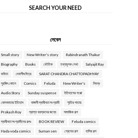
SEARCH YOUR NEED
লেবেল
Small story
New Writer's story
Rabindranath Thakur
Biography
Books
ভৌতিক
তথ্যমূলক লেখা
Satyajit Ray
কবিতা
দেবাশীষ মিত্র
SARAT CHANDRA CHATTOPADHYAY
সুরজিৎ কোলে
Comics
Feluda
New Writer's
নিবন্ধ
Audio Story
Sunday suspense
ইতিহাসের গপ্পো
কোলকাতার ইতিহাস
বাঙ্গালী স্বাধীনতা সংগ্রামী
স্মৃতির পাতায়
Prokash Roy
প্রাপ্ত বয়স্কদের জন্যে
সামাজিক গল্প
স্বাধীনতা সংগ্রামীদের গল্পঃ
BOOK REVIEW
Feluda comics
Hada voda comics
Suman sen
প্রেমের গল্প
হাসির গল্প