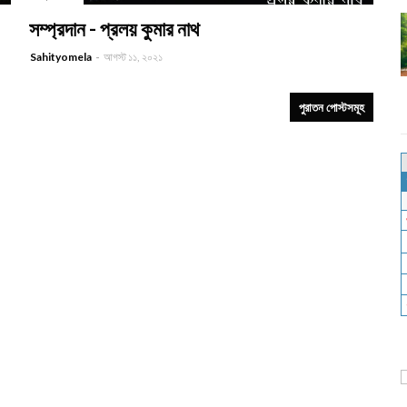
-
সম্প্রদান - প্রলয় কুমার নাথ
Sahityomela
আগস্ট ১১, ২০২১
পুরাতন পোস্টসমূহ