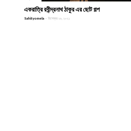
-
একরাত্রি রবীন্দ্রনাথ ঠাকুর এর ছোট গল্প
Sahityomela
ডিসেম্বর ২৬, ২০২১