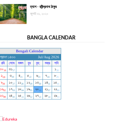
ত্যাগ - রবীন্দ্রনাথ ঠাকুর
জুলাই ৩১, ২০২০
BANGLA CALENDAR