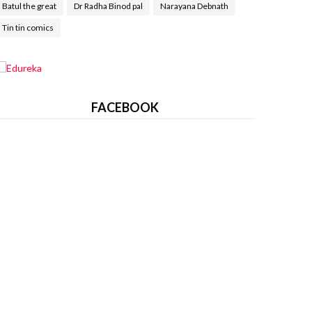
Batul the great
Dr Radha Binod pal
Narayana Debnath
Tin tin comics
FACEBOOK