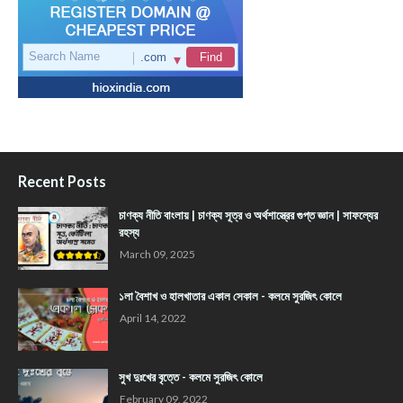
Recent Posts
চাণক্য নীতি বাংলায় | চাণক্য সূত্র ও অর্থশাস্ত্রের গুপ্ত জ্ঞান | সাফল্যের
রহস্য
March 09, 2025
১লা বৈশাখ ও হালখাতার একাল সেকাল - কলমে সুরজিৎ কোলে
April 14, 2022
সুখ দুঃখের বৃত্তে - কলমে সুরজিৎ কোলে
February 09, 2022