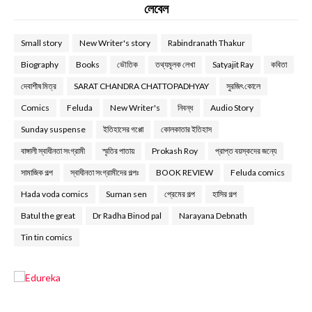
লেবেল
Small story
New Writer's story
Rabindranath Thakur
Biography
Books
ভৌতিক
তথ্যমূলক লেখা
Satyajit Ray
কবিতা
দেবাশীষ মিত্র
SARAT CHANDRA CHATTOPADHYAY
সুরজিৎ কোলে
Comics
Feluda
New Writer's
নিবন্ধ
Audio Story
Sunday suspense
ইতিহাসের গপ্পো
কোলকাতার ইতিহাস
বাঙ্গালী স্বাধীনতা সংগ্রামী
স্মৃতির পাতায়
Prokash Roy
প্রাপ্ত বয়স্কদের জন্যে
সামাজিক গল্প
স্বাধীনতা সংগ্রামীদের গল্পঃ
BOOK REVIEW
Feluda comics
Hada voda comics
Suman sen
প্রেমের গল্প
হাসির গল্প
Batul the great
Dr Radha Binod pal
Narayana Debnath
Tin tin comics