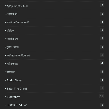
3
প্রাপ্ত বয়স্কদের জন্যে
2
প্রেমের গল্প
4
বাঙ্গালী স্বাধীনতা সংগ্রামী
9
ভৌতিক
3
সামাজিক গল্প
6
সুরজিৎ কোলে
3
স্বাধীনতা সংগ্রামীদের গল্পঃ
4
স্মৃতির পাতায়
2
হাসির গল্প
4
Audio Story
1
Batul The Great
11
Biography
2
BOOK REVIEW