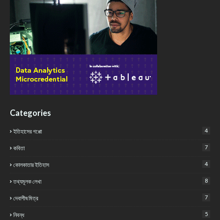
Categories
4
ইতিহাসের গপ্পো
7
কবিতা
4
কোলকাতার ইতিহাস
8
তথ্যমূলক লেখা
7
দেবাশীষ মিত্র
5
নিবন্ধ