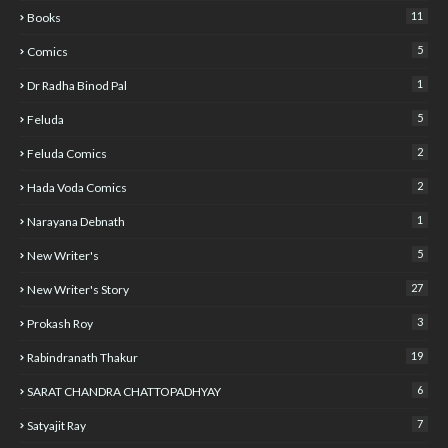
11
Books
5
Comics
1
Dr Radha Binod Pal
5
Feluda
2
Feluda Comics
2
Hada Voda Comics
1
Narayana Debnath
5
New Writer's
27
New Writer's Story
3
Prokash Roy
19
Rabindranath Thakur
6
SARAT CHANDRA CHATTOPADHYAY
7
Satyajit Ray