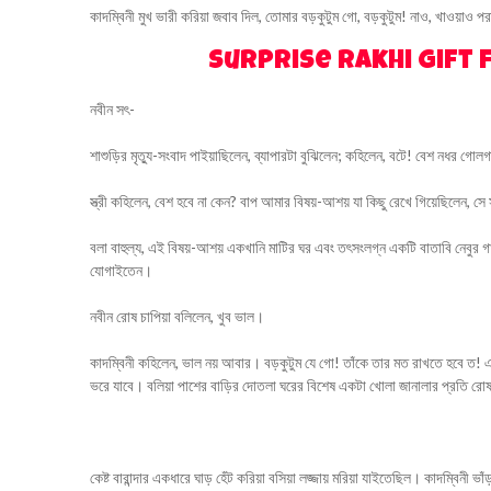
কাদম্বিনী মুখ ভারী করিয়া জবাব দিল, তোমার বড়কুটুম গো, বড়কুটুম! নাও, খাওয়াও
Surprise Rakhi Gift
নবীন সৎ-
শাশুড়ির মৃত্যু-সংবাদ পাইয়াছিলেন, ব্যাপারটা বুঝিলেন; কহিলেন, বটে! বেশ নধর গোল
স্ত্রী কহিলেন, বেশ হবে না কেন? বাপ আমার বিষয়-আশয় যা কিছু রেখে গিয়েছিলেন, স
বলা বাহুল্য, এই বিষয়-আশয় একখানি মাটির ঘর এবং তৎসংলগ্ন একটি বাতাবি নেবুর গাছ।
যোগাইতেন।
নবীন রোষ চাপিয়া বলিলেন, খুব ভাল।
কাদম্বিনী কহিলেন, ভাল নয় আবার। বড়কুটুম যে গো! তাঁকে তার মত রাখতে হবে ত! 
ভরে যাবে। বলিয়া পাশের বাড়ির দোতলা ঘরের বিশেষ একটা খোলা জানালার প্রতি রোষকষ
কেষ্ট বারান্দার একধারে ঘাড় হেঁট করিয়া বসিয়া লজ্জায় মরিয়া যাইতেছিল। কাদম্বিনী 