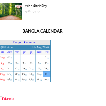
ত্যাগ - রবীন্দ্রনাথ ঠাকুর
জুলাই ৩১, ২০২০
BANGLA CALENDAR