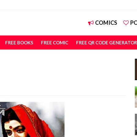
COMICS
P
FREE BOOKS
FREE COMIC
FREE QR CODE GENERATOR