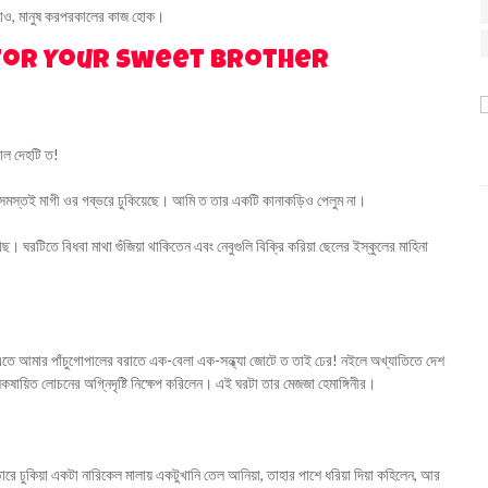
 পরাও, মানুষ করপরকালের কাজ হোক।
 for Your Sweet Brother
গাল দেহটি ত!
ে সমস্তই মাগী ওর গব্‌ভরে ঢুকিয়েছে। আমি ত তার একটি কানাকড়িও পেলুম না।
 ঘরটিতে বিধবা মাথা গুঁজিয়া থাকিতেন এবং নেবুগুলি বিক্রি করিয়া ছেলের ইস্কুলের মাহিনা
এতে আমার পাঁচুগোপালের বরাতে এক-বেলা এক-সন্ধ্যা জোটে ত তাই ঢের! নইলে অখ্যাতিতে দেশ
ায়িত লোচনের অগ্নিদৃষ্টি নিক্ষেপ করিলেন। এই ঘরটা তার মেজজা হেমাঙ্গিনীর।
ভাঁড়ারে ঢুকিয়া একটা নারিকেল মালায় একটুখানি তেল আনিয়া, তাহার পাশে ধরিয়া দিয়া কহিলেন, আর