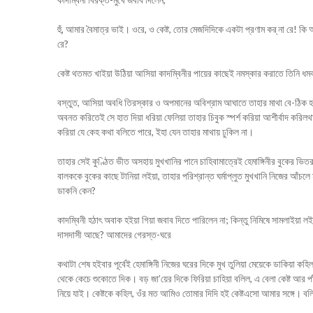
হুঁ, আমার বৈমাত্র ভাই। ওরে, ও কেষ্ট, তোর মেজদিদিকে একটা প্রণাম কর্‌ না রে! ক
রে?
কেষ্ট থতমত খাইয়া উঠিয়া আসিয়া কাদম্বিনীর পায়ের কাছেই নমস্কার করাতে তিনি ধম
বস্তুত, আসিয়া অবধি তিরস্কার ও অপমানের অবিশ্রাম আঘাতে তাহার মাথা বে-ঠিক হইয়া
অবনত করিতেই সে হাত দিয়া ধরিয়া ফেলিয়া তাহার চিবুক স্পর্শ করিয়া আশীর্বাদ করিল
করিয়া যে কেহ কথা বলিতে পারে, ইহা যেন তাহার মাথায় ঢুকিল না।
তাহার সেই কুণ্ঠিত ভীত অসহায় মুখখানির পানে চাহিবামাত্রেই হেমাঙ্গিনীর বুকের ভ
বালককে বুকের কাছে টানিয়া লইয়া, তাহার পরিশ্রান্ত ঘর্মাপ্লুত মুখখানি নিজের আঁচ
ডাকনি কেন?
কাদম্বিনী হঠাৎ অবাক হইয়া গিয়া জবাব দিতে পারিলেন না; কিন্তু নিমিষে সামলাইয়া
দাসদাসী আছে? আমাদের গেরস্ত-ঘরে
কথাটা শেষ হইবার পূর্বেই হেমাঙ্গিনী নিজের ঘরের দিকে মুখ তুলিয়া মেয়েকে ডাকিয়া কহ
থেকে কেচে শুকোতে দিক। বড় জা’য়ের দিকে ফিরিয়া চাহিয়া বলিল, এ বেলা কেষ্ট আর 
নিয়ে যাই। কেষ্টকে কহিল, ওঁর মত আমিও তোমার দিদি হই কেষ্টএসো আমার সঙ্গে। বল