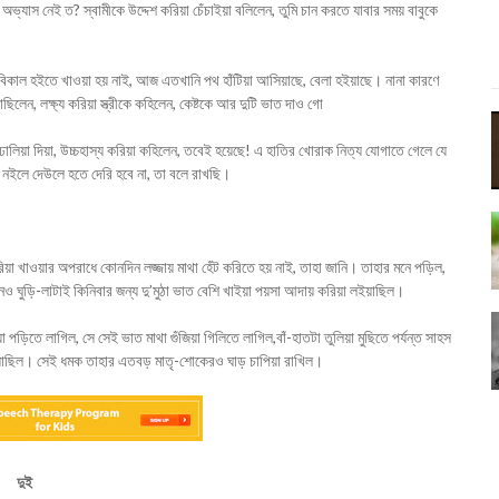
 অভ্যাস নেই ত? স্বামীকে উদ্দেশ করিয়া চেঁচাইয়া বলিলেন, তুমি চান করতে যাবার সময় বাবুকে
বিকাল হইতে খাওয়া হয় নাই, আজ এতখানি পথ হাঁটিয়া আসিয়াছে, বেলা হইয়াছে। নানা কারণে
িলেন, লক্ষ্য করিয়া স্ত্রীকে কহিলেন, কেষ্টকে আর দুটি ভাত দাও গো
 ঢালিয়া দিয়া, উচ্চহাস্য করিয়া কহিলেন, তবেই হয়েছে! এ হাতির খোরাক নিত্য যোগাতে গেলে যে
নইলে দেউলে হতে দেরি হবে না, তা বলে রাখছি।
ভরিয়া খাওয়ার অপরাধে কোনদিন লজ্জায় মাথা হেঁট করিতে হয় নাই, তাহা জানি। তাহার মনে পড়িল,
ও ঘুড়ি-লাটাই কিনিবার জন্য দু’মুঠা ভাত বেশি খাইয়া পয়সা আদায় করিয়া লইয়াছিল।
পড়িতে লাগিল, সে সেই ভাত মাথা গুঁজিয়া গিলিতে লাগিল,বাঁ-হাতটা তুলিয়া মুছিতে পর্যন্ত সাহস
খাইয়াছিল। সেই ধমক তাহার এতবড় মাতৃ-শোকেরও ঘাড় চাপিয়া রাখিল।
দুই