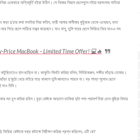
য়া একেবারে অগ্নিমূর্তি হইয়া উঠিল। সে নিজের নিয়মে ছেলেপুলে লইয়া ঘরসংসার পাতিয়া
 কড়া কড়া দু’চার কথা শুনাইয়া দিয়া কহিল, ভারী আমার মাসীমার কুটুমকে ডেকে এনেছেন, ভাত
ন মরে গিয়ে ছেলে পাঠিয়ে তত্ত্ব করেছেন। যাও বাপু, তুমি পরের ছেলে ফিরিয়ে নিয়ে যাওএ-সব
w-Price MacBook – Limited Time Offer! 💻🔥
কটুক্তিতেও হাল ছাড়িল না। কাকুতি-মিনতি করিয়া বলিল, দিদিঠাকরুন, লক্ষীর ভাঁড়ার তোমার।
ছোঁড়া দু’মুঠো খেয়ে বাইরে পড়ে থাকলে তুমি জানতেও পারবে না। বড় শান্ত সুবোধ ছেলে
ঁই দাও দিদি।
ার মত চুপ করিয়া রহিল। বুড়া কেষ্টকে আড়ালে ডাকিয়া দুটা শলা-পরামর্শ দিয়া চোখ মুছিয়া বিদায়
ফিরিয়া কেষ্টাকে বক্র কটাক্ষে নিরীক্ষণ করিয়া প্রশ্ন করিলেন, এটি কে?