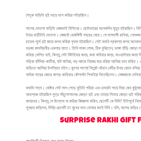
পৈতৃক বাড়িটা দুই ভায়ে ভাগ করিয়া লইয়াছিল।
পাশের দোতলা বাড়িটা মেজভাই বিপিনের। ছোটভায়ের অনেকদিন মৃত্যু হইয়াছিল। বিপ
ইহার বাড়ীটাই দোতলা। মেজবৌ হেমাঙ্গিনী শহরের মেয়ে। সে দাসদাসী রাখিয়া, লোকজন
চারেক পূর্বে দুই জায়ে কলহ করিয়া পৃথক হইয়াছিল। সেই অবধি প্রকাশ্য কলহ অনেকবা
বড়জা কাদম্বিনীর একলার হাতে। তিনি পাকা লোক, ঠিক বুঝিতেন, ভাঙ্গা হাঁড়ি জোড়া
করিয়া ফেলিত বটে, কিন্তু সেই মিটাইবার জন্য, কথা কহিবার জন্য, খাওয়াইবার জন
পড়িয়া কাঁদিয়া-কাটিয়া, ঘাট মানিয়া, বড়-জাকে নিজের ঘরে ধরিয়া আনিয়া ভাব করিত।
বাড়িতে আসিয়া উপস্থিত হইল। কূপের পার্শ্বে সিমেন্ট-বাঁধান বেদীর উপর রোদে বসিয়া ক
অধিক গায়ের জোরে কাপড় কাচিবার কৌশলটা শিখাইয়া দিতেছিলেন। মেজজাকে দেখিবাম
কথাটা সত্য। কেষ্টার সেই লাল-পেড়ে ধুতিটা পরিয়া এবং চাদরটা গায়ে দিয়া কেহ কুটু
আবশ্যক হইয়াছিল পুত্র পাঁচুগোপালের জোড়া-দুই এবং তাহার পিতার জোড়া-দুই পরিষ্ক
কাহাদের। কিন্তু সে উল্লেখ না করিয়া জিজ্ঞাসা করিল, ছেলেটি কে দিদি? ইতিপূর্ব
পুনরায় কহিলেন, দিব্যি ছেলেটি ত! মুখের ভাব তোমার মতই দিদি। বলি, বাপের বাড়ির 
Surprise Rakhi Gift
কাদম্বিনী বিরক্ত-মুখে জবাব দিলেন,