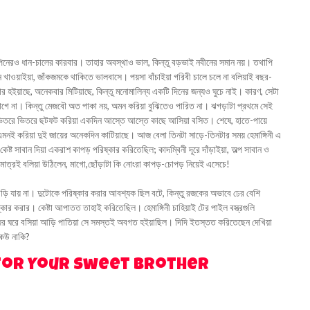
িনেরও ধান-চালের কারবার। তাহার অবস্থাও ভাল, কিন্তু বড়ভাই নবীনের সমান নয়। তথাপি
 খাওয়াইয়া, জাঁকজমকে থাকিতে ভালবাসে। পয়সা বাঁচাইয়া গরিবী চালে চলে না বলিয়াই বছর-
র হইয়াছে, অনেকবার মিটিয়াছে, কিন্তু মনোমালিন্য একটি দিনের জন্যও ঘুচে নাই। কারণ, সেটা
 লাগে না। কিন্তু মেজবৌ অত পাকা নয়, অমন করিয়া বুঝিতেও পারিত না। ঝগড়াটা প্রথমে সেই
্য ভিতরে ভিতরে ছটফট করিয়া একদিন আস্তে আস্তে কাছে আসিয়া বসিত। শেষে, হাতে-পায়ে
 এমনই করিয়া দুই জায়ের অনেকদিন কাটিয়াছে। আজ বেলা তিনটা সাড়ে-তিনটার সময় হেমাঙ্গিনী এ
েষ্ট সাবান দিয়া একরাশ কাপড় পরিষ্কার করিতেছিল; কাদম্বিনী দূরে দাঁড়াইয়া, অল্প সাবান ও
াত্রই বলিয়া উঠিলেন, মাগো,ছোঁড়াটা কি নোংরা কাপড়-চোপড় নিয়েই এসেচে!
মবাড়ি যায় না। দুটোকে পরিষ্কার করার আবশ্যক ছিল বটে, কিন্তু রজকের অভাবে ঢের বেশি
ার করার। কেষ্টা আপাতত তাহাই করিতেছিল। হেমাঙ্গিনী চাহিয়াই টের পাইল বস্ত্রগুলি
ে নিজের ঘরে বসিয়া আড়ি পাতিয়া সে সমস্তই অবগত হইয়াছিল। দিদি ইতস্তত করিতেছেন দেখিয়া
কেউ নাকি?
 for Your Sweet Brother