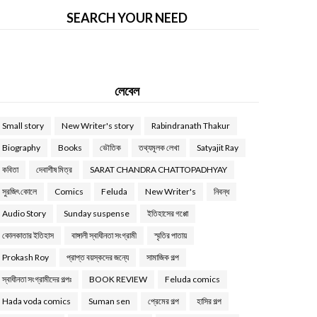
SEARCH YOUR NEED
লেবেল
Small story
New Writer's story
Rabindranath Thakur
Biography
Books
ভৌতিক
তথ্যমূলক লেখা
Satyajit Ray
কবিতা
দেবাশীষ মিত্র
SARAT CHANDRA CHATTOPADHYAY
সুরজিৎ কোলে
Comics
Feluda
New Writer's
নিবন্ধ
Audio Story
Sunday suspense
ইতিহাসের গপ্পো
কোলকাতার ইতিহাস
বাঙ্গালী স্বাধীনতা সংগ্রামী
স্মৃতির পাতায়
Prokash Roy
প্রাপ্ত বয়স্কদের জন্যে
সামাজিক গল্প
স্বাধীনতা সংগ্রামীদের গল্পঃ
BOOK REVIEW
Feluda comics
Hada voda comics
Suman sen
প্রেমের গল্প
হাসির গল্প