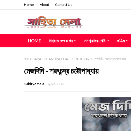
Home
About
Contact Us
HOME
বিখ্যাত লেখক গন
সাম্প্রতিক পোষ্ট
কমিক্স
হোম
SARAT CHANDRA CHATTOPADHYAY
মেজদিদি - শরৎচন্দ্র চট্টোপাধ্যায়
মেজদিদি - শরৎচন্দ্র চট্টোপাধ্যায়
Sahityomela
জুন ০৫, ২০২১