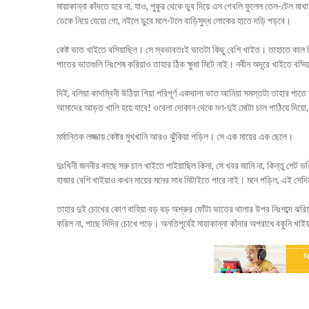
মায়াকান্না কাঁদতে হবে না, যাও, পুকুর থেকে ডুব দিয়ে এস গেবলি ফুলেল তেল-টেল মাখা
ডেকে নিয়ে যেয়ো গো, নইলে ডুবে মলে-টলে বাড়িসুদ্ধ লোকের হাতে দড়ি পড়বে।
কেষ্ট ভাত খাইতে বসিয়াছিল। সে স্বভাবতঃই ভাতটা কিছু বেশি খাইত। তাহাতে কাল 
পাতের ভাতগুলি নিঃশেষ করিয়াও তাহার ঠিক ক্ষুধা মিটে নাই। নবীন অদূরে খাইতে বসিয়াছ
দিই, বলিয়া কাদম্বিনী উঠিয়া গিয়া পরিপূর্ণ একথালা ভাত আনিয়া সমস্তটা তাহার পাতে
আমাদের আড়ত খালি হয়ে যাবে! ওবেলা দোকান থেকে মণ-দুই মোটা চাল পাঠিয়ে দিয়ো, 
মর্মান্তিক লজ্জায় কেষ্টর মুখখানি আরও ঝুঁকিয়া পড়িল। সে এক মায়ের এক ছেলে।
দুঃখিনী জননীর কাছে সরু চাল খাইতে পাইয়াছিল কিনা, সে খবর জানি না, কিন্তু পেট 
হাজার বেশি খাইয়াও কখন মায়ের মনের সাধ মিটাইতে পারে নাই। মনে পড়িল, এই সেদিন
তাহার দুই চোখের কোণ বাহিয়া বড় বড় অশ্রুর ফোঁটা ভাতের থালার উপর নিঃশব্দে ঝরিয়া 
করিল না, পাছে দিদির চোখে পড়ে। অনতিপূর্বেই মায়াকান্না কাঁদার অপরাধে বকুনি 