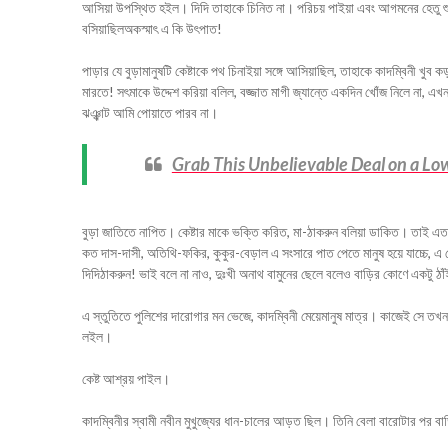
আসিয়া উপস্থিত হইল। দিদি তাহাকে চিনিত না। পরিচয় পাইয়া এবং আগমনের হেতু শুনি
বসিয়াছিলঅকস্মাৎ এ কি উৎপাত!
পাড়ার যে বুড়ামানুষটি কেষ্টাকে পথ চিনাইয়া সঙ্গে আসিয়াছিল, তাহাকে কাদম্বিনী খুব
মারতে! সৎমাকে উদ্দেশ করিয়া বলিল, বজ্জাত মাগী জ্যান্তে একদিন খোঁজ নিলে না, এখ
ঝঞ্ঝাট আমি পোয়াতে পারব না।
Grab This Unbelievable Deal on a Lo
বুড়া জাতিতে নাপিত। কেষ্টার মাকে ভক্তি করিত, মা-ঠাকরুন বলিয়া ডাকিত। তাই এত 
কত দাস-দাসী, অতিথি-ফকির, কুকুর-বেড়াল এ সংসারে পাত পেতে মানুষ হয়ে যাচ্চে, এ 
দিদিঠাকরুন! ভাই বলে না নাও, দুঃখী অনাথ বামুনের ছেলে বলেও বাড়ির কোণে একটু ঠা
এ স্তুতিতে পুলিশের দারোগার মন ভেজে, কাদম্বিনী মেয়েমানুষ মাত্র। কাজেই সে তখনক
লইল।
কেষ্ট আশ্রয় পাইল।
কাদম্বিনীর স্বামী নবীন মুখুজ্যের ধান-চালের আড়ত ছিল। তিনি বেলা বারোটার পর বাড়ি 