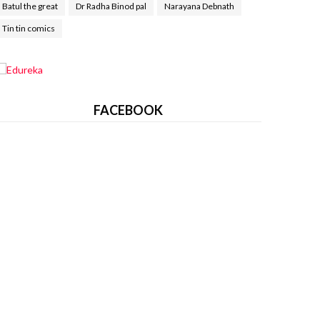
Batul the great
Dr Radha Binod pal
Narayana Debnath
Tin tin comics
FACEBOOK