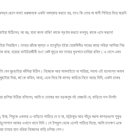
ি অসভ্য ছেলে বাবা! গুরুজনকে একটা নমস্কার করতে হয়, তাও কি তোর মা মাগী শিখিয়ে দিয়ে মরেনি
কাইয়া উঠিলেন, আ মর, হাবা কালা নাকি! কাকে প্রণাম করতে বললুম, কাকে এসে করলে!
 গিয়াছিল। তাহার ঝাঁজে ব্যস্ত ও হতবুদ্ধি হইয়া হেমাঙ্গিনীর পায়ের কাছে সরিয়া আসিয়া শির
থাক থাক, হয়েছে ভাইচিরজীবী হও! কেষ্ট মূঢ়ের মত তাহার মুখপানে চাহিয়া রহিল। এ দেশে এমন
িতরটা যেন মুচড়াইয়া কাঁদিয়া উঠিল। নিজেকে আর সামলাইতে না পারিয়া, সহসা এই হতভাগ্য অনাথ
লে মুছাইয়া দিয়া, জা’কে কহিল, আহা, একে দিয়ে কি কাপড় কাচিয়ে নিতে আছে দিদি, একটা চাকর
 লইয়া রাগিয়া উঠিয়া বলিলেন, আমি ত তোমার মত বড়মানুষ নই মেজবৌ যে, বাড়িতে দশ-বিশটা
িল, উমা, শিবুকে একবার এ-বাড়িতে পাঠিয়ে দে ত মা, বঠ্‌ঠাকুর আর পাঁচুর ময়লা কাপড়গুলো পুকুর
পাঁচুগোপাল আমার ওখানে খাবে দিদি। সে ইস্কুল থেকে এলেই পাঠিয়ে দিয়ো, আমি ততক্ষণ একে
িয়া তাহার হাত ধরিয়া নিজেদের বাড়ি চলিয়া গেল।