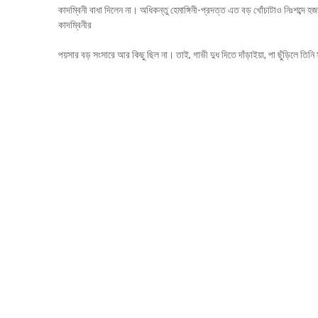
কাদম্বিনী বাধা দিলেন না। অধিকন্তু হেমাঙ্গিনী-প্রদত্ত এত বড় খোঁচাটাও নিঃশব্দে 
কাদম্বিনীর
পয়সার বড় সংসারে আর কিছু ছিল না। তাই, গাভী দুধ দিতে দাঁড়াইয়া, পা ছুঁড়িলে তিন