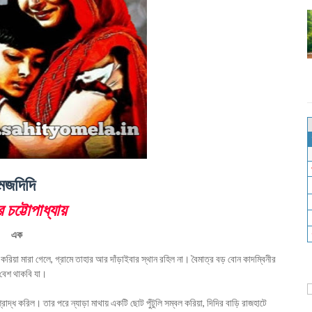
েজদিদি
র চট্টোপাধ্যায়
এক
টি করিয়া মারা গেলে, গ্রামে তাহার আর দাঁড়াইবার স্থান রহিল না। বৈমাত্র বড় বোন কাদম্বিনীর
 বেশ থাকবি যা।
শ্রাদ্ধ করিল। তার পরে ন্যাড়া মাথায় একটি ছোট পুঁটুলি সম্বল করিয়া, দিদির বাড়ি রাজহাটে