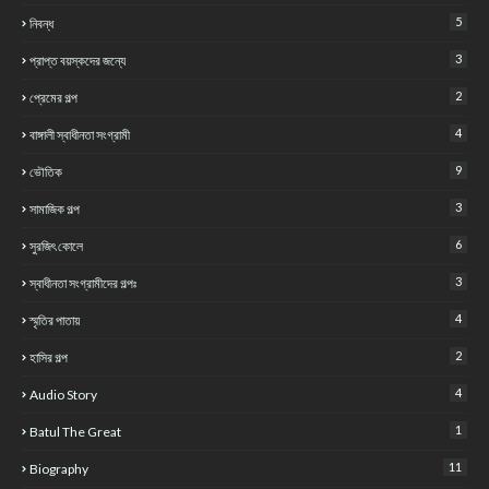
5
নিবন্ধ
3
প্রাপ্ত বয়স্কদের জন্যে
2
প্রেমের গল্প
4
বাঙ্গালী স্বাধীনতা সংগ্রামী
9
ভৌতিক
3
সামাজিক গল্প
6
সুরজিৎ কোলে
3
স্বাধীনতা সংগ্রামীদের গল্পঃ
4
স্মৃতির পাতায়
2
হাসির গল্প
4
Audio Story
1
Batul The Great
11
Biography