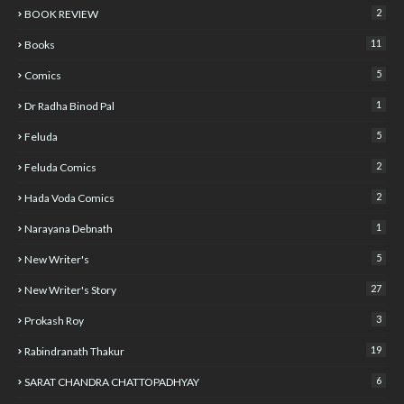
2
BOOK REVIEW
11
Books
5
Comics
1
Dr Radha Binod Pal
5
Feluda
2
Feluda Comics
2
Hada Voda Comics
1
Narayana Debnath
5
New Writer's
27
New Writer's Story
3
Prokash Roy
19
Rabindranath Thakur
6
SARAT CHANDRA CHATTOPADHYAY