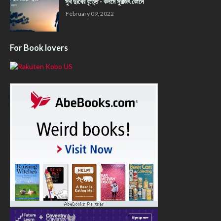
সুখ দুঃখের বৃত্তে - কলমে সুরজিৎ কোলে
February 09, 2022
For Book lovers