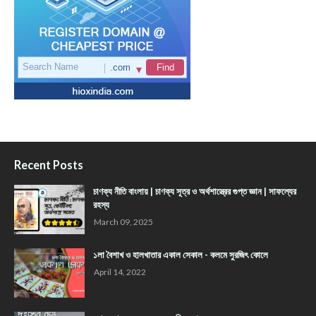
Recent Posts
চাণক্য নীতি বাংলায় | চাণক্য সূত্র ও অর্থশাস্ত্রের গুপ্ত জ্ঞান | সাফল্যের
রহস্য
March 09, 2025
১লা বৈশাখ ও হালখাতার একাল সেকাল - কলমে সুরজিৎ কোলে
April 14, 2022