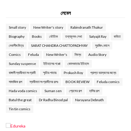
লেবেল
Small story
New Writer's story
Rabindranath Thakur
Biography
Books
ভৌতিক
তথ্যমূলক লেখা
Satyajit Ray
কবিতা
দেবাশীষ মিত্র
SARAT CHANDRA CHATTOPADHYAY
সুরজিৎ কোলে
Comics
Feluda
New Writer's
নিবন্ধ
Audio Story
Sunday suspense
ইতিহাসের গপ্পো
কোলকাতার ইতিহাস
বাঙ্গালী স্বাধীনতা সংগ্রামী
স্মৃতির পাতায়
Prokash Roy
প্রাপ্ত বয়স্কদের জন্যে
সামাজিক গল্প
স্বাধীনতা সংগ্রামীদের গল্পঃ
BOOK REVIEW
Feluda comics
Hada voda comics
Suman sen
প্রেমের গল্প
হাসির গল্প
Batul the great
Dr Radha Binod pal
Narayana Debnath
Tin tin comics