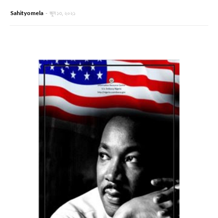
Sahityomela
জুন ১৩, ২০২১