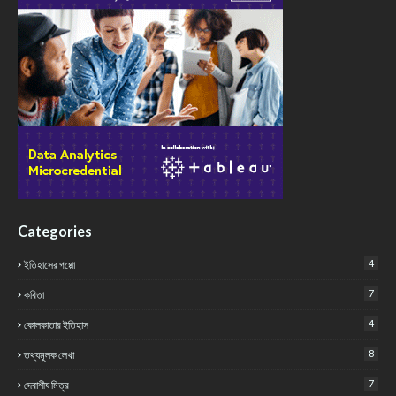
Categories
4
ইতিহাসের গপ্পো
7
কবিতা
4
কোলকাতার ইতিহাস
8
তথ্যমূলক লেখা
7
দেবাশীষ মিত্র