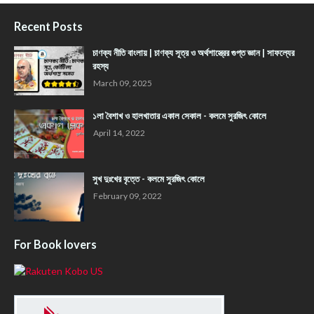
Recent Posts
চাণক্য নীতি বাংলায় | চাণক্য সূত্র ও অর্থশাস্ত্রের গুপ্ত জ্ঞান | সাফল্যের
রহস্য
March 09, 2025
১লা বৈশাখ ও হালখাতার একাল সেকাল - কলমে সুরজিৎ কোলে
April 14, 2022
সুখ দুঃখের বৃত্তে - কলমে সুরজিৎ কোলে
February 09, 2022
For Book lovers