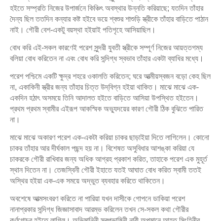
হইতে সম্প্রতি নিজের উপার্জনে কিঞ্চিৎ অবস্থার উন্নতি করিয়াছে; যতদিন তাঁহার
দৈন্য ছিল ততদিন কন্যার কষ্ট হইবে ভয়ে শ্বশুর শাশুড়ি স্ত্রীকে তাঁহার বাড়িতে পাঠান
নাই। গৌরী বেশ-একটু বয়স্থা হইয়াই পতিগৃহে আসিয়াছিল।
বোধ করি এই-সকল কারণেই পরেশ সুন্দরী যুবতী স্ত্রীকে সম্পূর্ণ নিজের আয়ত্তগম্য
বলিয়া বোধ করিতেন না এবং বোধ করি সন্দিগ্ধ স্বভাব তাঁহার একটা ব্যাধির মধ্যে।
পরেশ পশ্চিমে একটি ক্ষুদ্র শহরে ওকালতি করিতেন; ঘরে আত্মীয়স্বজন বড়ো কেহ ছিল
না, একাকিনী স্ত্রীর জন্য তাঁহার চিত্ত উদ্‌বিগ্ন হইয়া থাকিত। মাঝে মাঝে এক-
একদিন হঠাৎ অসময়ে তিনি আদালত হইতে বাড়িতে আসিয়া উপস্থিত হইতেন।
প্রথম প্রথম স্বামীর এইরূপ আকস্মিক অভ্যুদয়ের কারণ গৌরী ঠিক বুঝিতে পারিত
না।
মাঝে মাঝে অকারণ পরেশ এক-একটা করিয়া চাকর ছাড়াইয়া দিতে লাগিলেন। কোনো
চাকর তাঁহার আর দীর্ঘকাল পছন্দ হয় না। বিশেষত অসুবিধার আশঙ্কা করিয়া যে
চাকরকে গৌরী রাখিবার জন্য অধিক আগ্রহ প্রকাশ করিত, তাহাকে পরেশ এক মুহূর্ত
স্থান দিতেন না। তেজস্বিনী গৌরী ইহাতে যতই আঘাত বোধ করিত স্বামী ততই
অস্থির হইয়া এক-এক সময়ে অদ্ভুত ব্যবহার করিতে থাকিতেন।
অবশেষে আত্মসংবরণ করিতে না পারিয়া যখন দাসীকে গোপনে ডাকিয়া পরেশ
নানাপ্রকার সন্দিগ্ধ জিজ্ঞাসাবাদ আরম্ভ করিলেন তখন সে-সকল কথা গৌরীর
কর্ণগোচর হইতে লাগিল। অভিমানিনী স্বল্পভাষিনী নারী অপমানে আহত সিংহিনীর