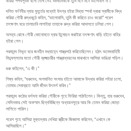
করিয়া শপথপূর্বক বলো দেখি সেই বকধার্মিককে তুমি মনে মনে ভালোবাস না।”
দলিত ফণিনীর ন্যায় মুহূর্তের মধ্যেই উদগ্র হইয়া মিথ্যা স্পর্ধা দ্বারা স্বামীকে বিদ্ধ
করিয়া গৌরী রুদ্ধকন্ঠে কহিল, “ভালোবাসি, তুমি কী করিতে চাও করো!” পরেশ
তৎক্ষণাৎ ঘরে তালাচাবি লাগাইয়া তাহাকে রুদ্ধ করিয়া আদালতে চলিয়া গেল।
অসহ্য রোষে গৌরী কোনোমতে দ্বার উন্মোচন করাইয়া তৎক্ষণাৎ বাড়ি হইতে বাহির
হইয়া গেল।
পরমানন্দ নিভৃত ঘরে জনহীন মধ্যাহ্নে শাস্ত্রপাঠ করিতেছিলেন। হঠাৎ অমেঘবাহিনী
বিদ্যুল্লতার মতো গৌরী ব্রক্ষ্মচারীর শাস্ত্রাধ্যয়নের মাঝখানে আসিয়া ভাঙিয়া পড়িল।
গুরু কহিলেন, “এ কী।”
শিষ্য কহিল, “গুরুদেব, অপমানিত সংসার হইতে আমাকে উদ্ধার করিয়া লইয়া চলো,
তোমার সেবাব্রতে আমি জীবন উৎসর্গ করিব।”
পরমানন্দ কঠোর ভর্ৎসনা করিয়া গৌরীকে গৃহে ফিরিয়া পাঠাইলেন। কিন্তু, হায় গুরুদেব,
সেদিনকার সেই অকস্মাৎ ছিন্নবিচ্ছিন্ন অধ্যয়নসূত্র আর কি তেমন করিয়া জোড়া
লাগিতে পারিল।
পরেশ গৃহে আসিয়া মুক্তদ্বার দেখিয়া স্ত্রীকে জিজ্ঞাসা করিলেন, “এখানে কে
আসিয়াছিল।”