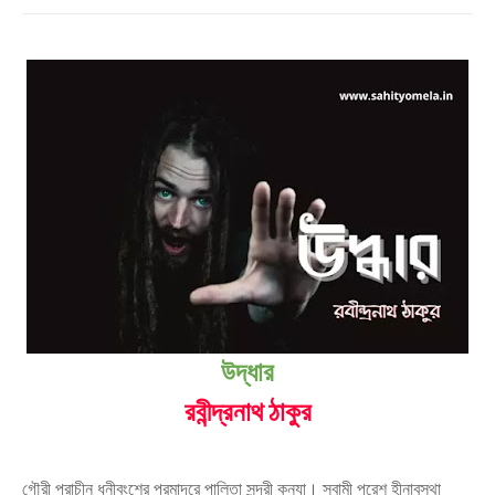
উদ্ধার
রবীন্দ্রনাথ ঠাকুর
গৌরী প্রাচীন ধনীবংশের পরমাদরে পালিতা সুন্দরী কন্যা। স্বামী পরেশ হীনাবস্থা