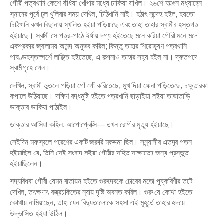
গৌরী পত্রখানি কেশে বাঁধিয়া খোঁপার মধ্যে ঢাকিয়া রাখিল। ২৬শে ফাল্গুন মধ্যাহ্নে
স্নানের পূর্বে চুল খুলিবার সময় দেখিল, চিঠিখানি নাই। হঠাৎ সন্দেহ হইল, হয়তো
চিঠিখানি কখন বিছানায় স্খলিত হইয়া পড়িয়াছে এবং তাহা তাহার স্বামীর হস্তগত
হইয়াছে। স্বামী সে পত্র-পাঠে ঈর্ষায় দগ্ধ হইতেছে মনে করিয়া গৌরী মনে মনে
একপ্রকার জ্বালাময় আনন্দ অনুভব করিল; কিন্তু তাহার শিরোভূষণ পত্রখানি
পাষণ্ডহস্তস্পর্শে লাঞ্ছিত হইতেছে, এ কল্পনাও তাহার সহ্য হইল না। দ্রুতপদে
স্বামীগৃহে গেল।
দেখিল, স্বামী ভূতলে পড়িয়া গোঁ গোঁ করিতেছে, মুখ দিয়া ফেনা পড়িতেছে, চক্ষুতারকা
কপালে উঠিয়াছে। দক্ষিণ বদ্ধমুষ্টি হইতে পত্রখানি ছাড়াইয়া লইয়া তাড়াতাড়ি
ডাক্তার ডাকিয়া পাঠাইল।
ডাক্তার আসিয়া কহিল, আপোপ্লেক্সি— তখন রোগীর মৃত্যু হইয়াছে।
সেইদিন মফস্বলে পরেশের একটি জরুরি মকদ্দমা ছিল। সন্ন্যাসীর এতদূর পতন
হইয়াছিল যে, তিনি সেই সংবাদ লইয়া গৌরীর সহিত সাক্ষাতের জন্য প্রস্তুত
হইয়াছিলেন।
সদ্যবিধবা গৌরী যেমন বাতায়ন হইতে গুরুদেবকে চোরের মতো পুষ্করিণীর তটে
দেখিল, তৎক্ষণাৎ বজ্রচকিতের ন্যায় দৃষ্টি অবনত করিল। গুরু যে কোথা হইতে
কোথায় নামিয়াছেন, তাহা যেন বিদ্যুতালোকে সহসা এই মুহূর্তে তাহার হৃদয়ে
উদ্‌ভাসিত হইয়া উঠিল।