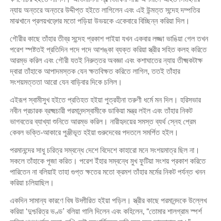
ন্যায় অন্তরে অন্তরে উদ্দীপ্ত হইতে লাগিলেন এবং এই উন্মত্ত সন্দেহ দম্পতির
মাঝখানে প্রলয়খড়্গের মতো পড়িয়া উভয়কে একেবারে বিচ্ছিন্ন করিয়া দিল।
গৌরীর কাছে তাঁহার তীব্র সন্দেহ প্রকাশ পাইয়া যখন একবার লজ্জা ভাঙিয়া গেল তখন
পরেশ স্পষ্টতই প্রতিদিন পদে পদে আশঙ্কা ব্যক্ত করিয়া স্ত্রীর সহিত কলহ করিতে
আরম্ভ করিল এবং গৌরী যতই নিরুত্তর অবজ্ঞা এবং কশাঘাতের ন্যায় তীক্ষ্মকটাক্ষ
দ্বারা তাঁহাকে আপাদমস্তক যেন ক্ষতবিক্ষত করিতে লাগিল, ততই তাঁহার
সংশয়মত্ততা আরো যেন বাড়িবার দিকে চলিল।
এইরূপ স্বামীসুখ হইতে প্রতিহত হইয়া পুত্রহীনা তরুণী ধর্মে মন দিল। হরিসভার
নবীন প্রচারক ব্রক্ষ্মচারী পরমানন্দস্বামীকে ডাকিয়া মন্ত্র লইল এবং তাঁহার নিকট
ভাগবতের ব্যাখ্যা শুনিতে আরম্ভ করিল। নারীহৃদয়ের সমস্ত ব্যর্থ স্নেহ প্রেম
কেবল ভক্তি-আকারে পুঞ্জীভূত হইয়া গুরুদেবের পদতলে সমর্পিত হইল।
পরমানন্দের সাধু চরিত্র সম্বন্ধে দেশে বিদেশে কাহারো মনে সংশয়মাত্র ছিল না।
সকলে তাঁহাকে পূজা করিত। পরেশ ইঁহার সম্বন্ধে মুখ ফুটিয়া সংশয় প্রকাশ করিতে
পারিতেন না বলিয়াই তাহা গুপ্ত ক্ষতের মতো ক্রমশ তাঁহার মর্মের নিকট পর্যন্ত খনন
করিয়া চলিয়াছিল।
একদিন সামান্য কারণে বিষ উদ্গীরিত হইয়া পড়িল। স্ত্রীর কাছে পরমানন্দকে উল্লেখ
করিয়া ‘দুশ্চরিত্র ভণ্ড’ বলিয়া গালি দিলেন এবং কহিলেন, “তোমার শালগ্রাম স্পর্শ