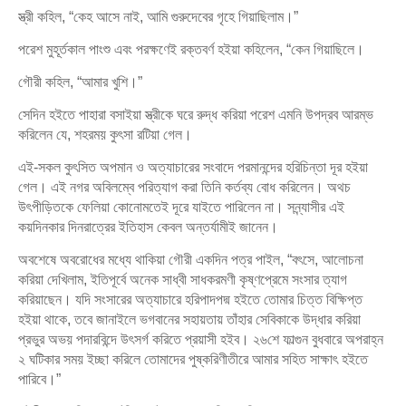
স্ত্রী কহিল, “কেহ আসে নাই, আমি গুরুদেবের গৃহে গিয়াছিলাম।”
পরেশ মুহূর্তকাল পাংশু এবং পরক্ষণেই রক্তবর্ণ হইয়া কহিলেন, “কেন গিয়াছিলে।
গৌরী কহিল, “আমার খুশি।”
সেদিন হইতে পাহারা বসাইয়া স্ত্রীকে ঘরে রুদ্ধ করিয়া পরেশ এমনি উপদ্রব আরম্ভ
করিলেন যে, শহরময় কুৎসা রটিয়া গেল।
এই-সকল কুৎসিত অপমান ও অত্যাচারের সংবাদে পরমানন্দের হরিচিন্তা দূর হইয়া
গেল। এই নগর অবিলম্বে পরিত্যাগ করা তিনি কর্তব্য বোধ করিলেন। অথচ
উৎপীড়িতকে ফেলিয়া কোনোমতেই দূরে যাইতে পারিলেন না। সন্ন্যাসীর এই
কয়দিনকার দিনরাত্রের ইতিহাস কেবল অন্তর্যামীই জানেন।
অবশেষে অবরোধের মধ্যে থাকিয়া গৌরী একদিন পত্র পাইল, “বৎসে, আলোচনা
করিয়া দেখিলাম, ইতিপূর্বে অনেক সাধ্বী সাধকরমণী কৃষ্ণপ্রেমে সংসার ত্যাগ
করিয়াছেন। যদি সংসারের অত্যাচারে হরিপাদপদ্ম হইতে তোমার চিত্ত বিক্ষিপ্ত
হইয়া থাকে, তবে জানাইলে ভগবানের সহায়তায় তাঁহার সেবিকাকে উদ্ধার করিয়া
প্রভুর অভয় পদারবিন্দে উৎসর্গ করিতে প্রয়াসী হইব। ২৬শে ফাল্গুন বুধবারে অপরাহ্ন
২ ঘটিকার সময় ইচ্ছা করিলে তোমাদের পুষ্করিণীতীরে আমার সহিত সাক্ষাৎ হইতে
পারিবে।”