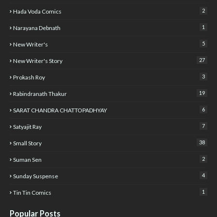
2
Hada Voda Comics
1
Narayana Debnath
5
New Writer's
27
New Writer's Story
3
Prokash Roy
19
Rabindranath Thakur
6
SARAT CHANDRA CHATTOPADHYAY
7
Satyajit Ray
38
Small Story
2
Suman Sen
4
Sunday Suspense
1
Tin Tin Comics
Popular Posts