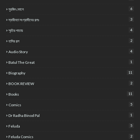
6
সুরজিৎ কোলে
3
স্বাধীনতা সংগ্রামীদের গল্পঃ
4
স্মৃতির পাতায়
2
হাসির গল্প
4
Audio Story
1
Batul The Great
11
Biography
2
BOOK REVIEW
11
Books
5
Comics
1
Dr Radha Binod Pal
5
Feluda
2
Feluda Comics