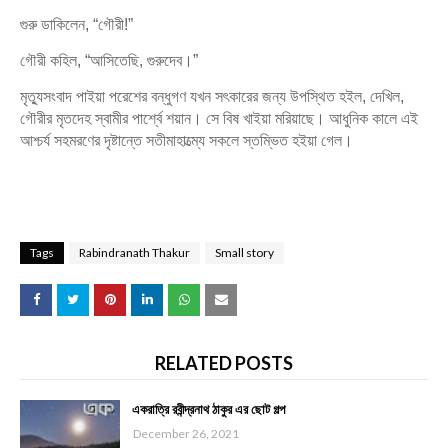
গুরু ডাকিলেন, “গৌরী!”
গৌরী কহিল, “আসিতেছি, গুরুদেব।”
মৃত্যুসংবাদ পাইয়া পরেশের বন্ধুগণ যখন সৎকারের জন্য উপস্থিত হইল, দেখিল,
গৌরীর মৃতদেহ স্বামীর পার্শ্বে শয়ান। সে বিষ খাইয়া মরিয়াছে। আধুনিক কালে এই
আশ্চর্য সহমরণের দৃষ্টান্তে সতীমাহাত্ম্যে সকলে স্তম্ভিত হইয়া গেল।
Tags
Rabindranath Thakur
Small story
RELATED POSTS
একরাত্রি রবীন্দ্রনাথ ঠাকুর এর ছোট গল্প
December 26, 2021