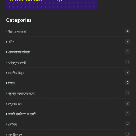
Categories
4
ইতিহাসের গপ্পো
7
কবিতা
4
কোলকাতার ইতিহাস
8
তথ্যমূলক লেখা
7
দেবাশীষ মিত্র
5
নিবন্ধ
3
প্রাপ্ত বয়স্কদের জন্যে
2
প্রেমের গল্প
4
বাঙ্গালী স্বাধীনতা সংগ্রামী
9
ভৌতিক
3
সামাজিক গল্প