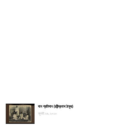
দান প্রতিদান (রবীন্দ্রনাথ ঠাকুর)
জুলাই ২৬, ২০২০