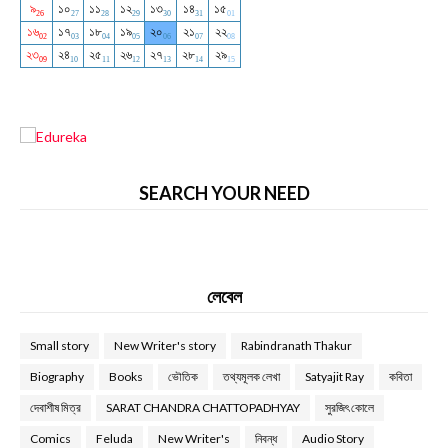
SEARCH YOUR NEED
লেবেল
Small story
New Writer's story
Rabindranath Thakur
Biography
Books
ভৌতিক
তথ্যমূলক লেখা
Satyajit Ray
কবিতা
দেবাশীষ মিত্র
SARAT CHANDRA CHATTOPADHYAY
সুরজিৎ কোলে
Comics
Feluda
New Writer's
নিবন্ধ
Audio Story