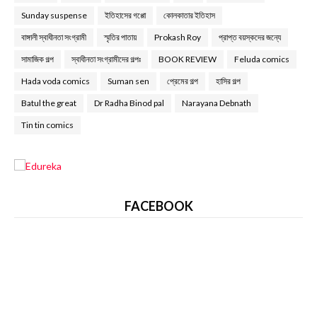
Sunday suspense
ইতিহাসের গপ্পো
কোলকাতার ইতিহাস
বাঙ্গালী স্বাধীনতা সংগ্রামী
স্মৃতির পাতায়
Prokash Roy
প্রাপ্ত বয়স্কদের জন্যে
সামাজিক গল্প
স্বাধীনতা সংগ্রামীদের গল্পঃ
BOOK REVIEW
Feluda comics
Hada voda comics
Suman sen
প্রেমের গল্প
হাসির গল্প
Batul the great
Dr Radha Binod pal
Narayana Debnath
Tin tin comics
FACEBOOK