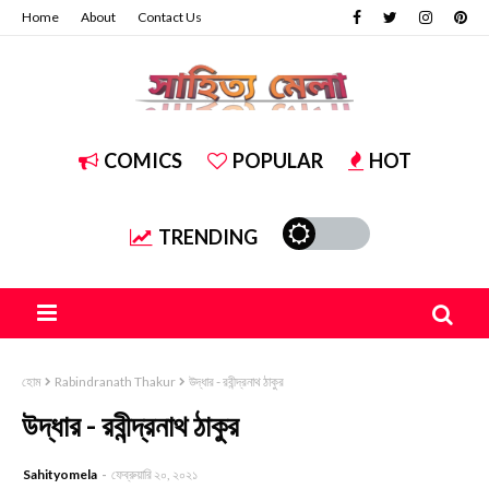
Home
About
Contact Us
COMICS
POPULAR
HOT
TRENDING
হোম
Rabindranath Thakur
উদ্ধার - রবীন্দ্রনাথ ঠাকুর
উদ্ধার - রবীন্দ্রনাথ ঠাকুর
Sahityomela
ফেব্রুয়ারি ২০, ২০২১