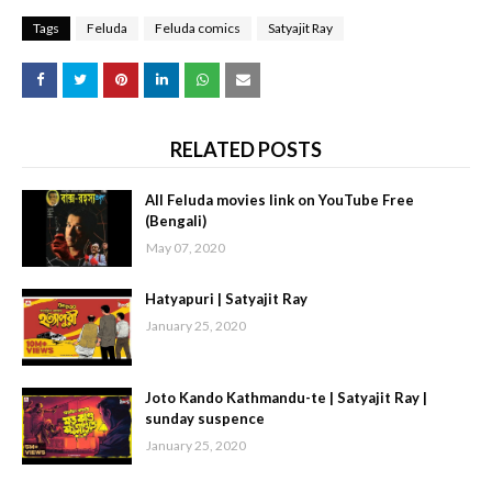
Tags
Feluda
Feluda comics
Satyajit Ray
RELATED POSTS
All Feluda movies link on YouTube Free
(Bengali)
May 07, 2020
Hatyapuri | Satyajit Ray
January 25, 2020
Joto Kando Kathmandu-te | Satyajit Ray |
sunday suspence
January 25, 2020