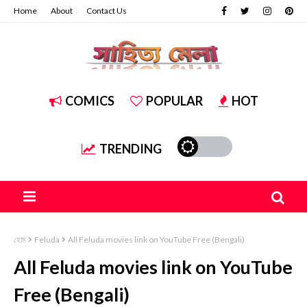
Home
About
Contact Us
COMICS
POPULAR
HOT
TRENDING
হোম
Feluda
All Feluda movies link on YouTube Free (Bengali)
All Feluda movies link on YouTube
Free (Bengali)