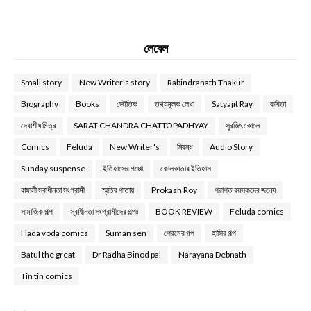
লেবেল
Small story
New Writer's story
Rabindranath Thakur
Biography
Books
ভৌতিক
তথ্যমূলক লেখা
Satyajit Ray
কবিতা
দেবাশীষ মিত্র
SARAT CHANDRA CHATTOPADHYAY
সুরজিৎ কোলে
Comics
Feluda
New Writer's
নিবন্ধ
Audio Story
Sunday suspense
ইতিহাসের গপ্পো
কোলকাতার ইতিহাস
বাঙ্গালী স্বাধীনতা সংগ্রামী
স্মৃতির পাতায়
Prokash Roy
প্রাপ্ত বয়স্কদের জন্যে
সামাজিক গল্প
স্বাধীনতা সংগ্রামীদের গল্পঃ
BOOK REVIEW
Feluda comics
Hada voda comics
Suman sen
প্রেমের গল্প
হাসির গল্প
Batul the great
Dr Radha Binod pal
Narayana Debnath
Tin tin comics