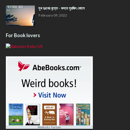
সুখ দুঃখের বৃত্তে - কলমে সুরজিৎ কোলে
February 09, 2022
For Book lovers