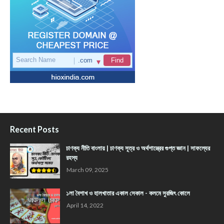
Recent Posts
চাণক্য নীতি বাংলায় | চাণক্য সূত্র ও অর্থশাস্ত্রের গুপ্ত জ্ঞান | সাফল্যের
রহস্য
March 09, 2025
১লা বৈশাখ ও হালখাতার একাল সেকাল - কলমে সুরজিৎ কোলে
April 14, 2022