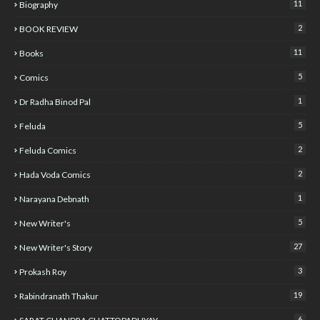
11
Biography
2
BOOK REVIEW
11
Books
5
Comics
1
Dr Radha Binod Pal
5
Feluda
2
Feluda Comics
2
Hada Voda Comics
1
Narayana Debnath
5
New Writer's
27
New Writer's Story
3
Prokash Roy
19
Rabindranath Thakur
6