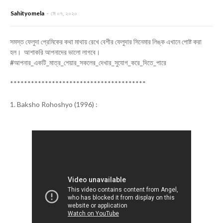
Sahityomela
মে ০৭, ২০২০
সমস্ত ফেলুদা প্রেমিকের কথা মাথায় রেখে বেশীর ফেলুদার সিনেমার লিঙ্ক এখানে পোষ্ট করা
হল। আশাকরি আপনাদের ভালো লাগবে।
#আপনার_একটি_মাত্র_শেয়ার_সকলের_দেখার_সুযোগ_করে_দিতে_পারে
***************************************
1. Baksho Rohoshyo (1996) :