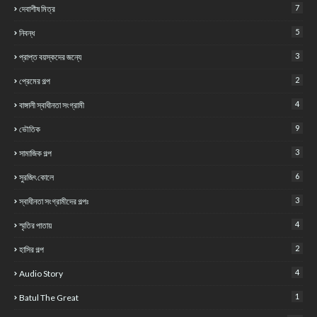
7
দেবাশীষ মিত্র
5
নিবন্ধ
3
প্রাপ্ত বয়স্কদের জন্যে
2
প্রেমের গল্প
4
বাঙ্গালী স্বাধীনতা সংগ্রামী
9
ভৌতিক
3
সামাজিক গল্প
6
সুরজিৎ কোলে
3
স্বাধীনতা সংগ্রামীদের গল্পঃ
4
স্মৃতির পাতায়
2
হাসির গল্প
4
Audio Story
1
Batul The Great