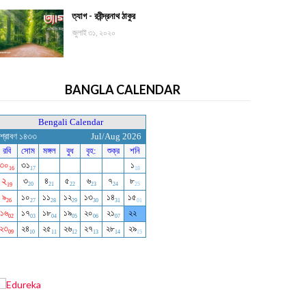
ত্যাগ - রবীন্দ্রনাথ ঠাকুর
জুলাই ৩১, ২০২০
BANGLA CALENDAR