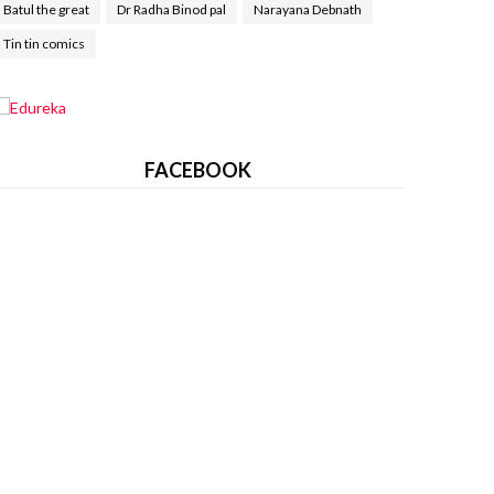
Batul the great
Dr Radha Binod pal
Narayana Debnath
Tin tin comics
FACEBOOK