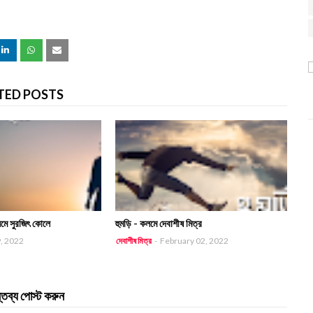
TED POSTS
লমে সুরজিৎ কোলে
হুমড়ি - কলমে দেবাশীষ মিত্র
, 2022
দেবাশীষ মিত্র
-
February 02, 2022
্তব্য পোস্ট করুন