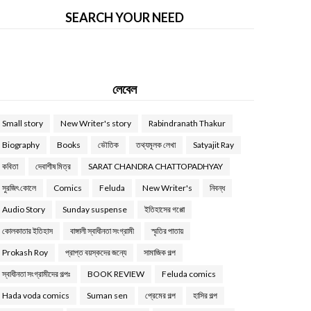
SEARCH YOUR NEED
লেবেল
Small story
New Writer's story
Rabindranath Thakur
Biography
Books
ভৌতিক
তথ্যমূলক লেখা
Satyajit Ray
কবিতা
দেবাশীষ মিত্র
SARAT CHANDRA CHATTOPADHYAY
সুরজিৎ কোলে
Comics
Feluda
New Writer's
নিবন্ধ
Audio Story
Sunday suspense
ইতিহাসের গপ্পো
কোলকাতার ইতিহাস
বাঙ্গালী স্বাধীনতা সংগ্রামী
স্মৃতির পাতায়
Prokash Roy
প্রাপ্ত বয়স্কদের জন্যে
সামাজিক গল্প
স্বাধীনতা সংগ্রামীদের গল্পঃ
BOOK REVIEW
Feluda comics
Hada voda comics
Suman sen
প্রেমের গল্প
হাসির গল্প