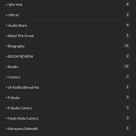
4
স্মৃতির পাতায়
2
হাসির গল্প
4
Audio Story
1
Batul The Great
11
Biography
2
BOOK REVIEW
11
Books
5
Comics
1
Dr Radha Binod Pal
5
Feluda
2
Feluda Comics
2
Hada Voda Comics
1
Narayana Debnath