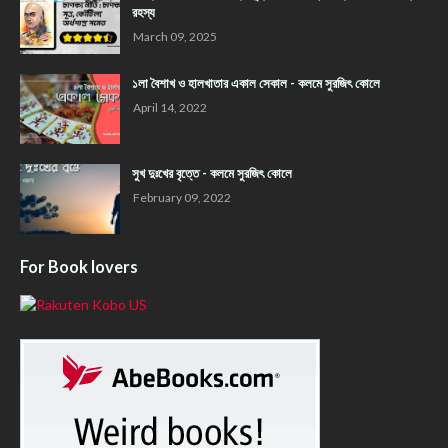
রহস্য
March 09, 2025
১লা বৈশাখ ও হালখাতার একাল সেকাল - কলমে সুরজিৎ কোলে
April 14, 2022
সুখ দুঃখের বৃত্তে - কলমে সুরজিৎ কোলে
February 09, 2022
For Book lovers