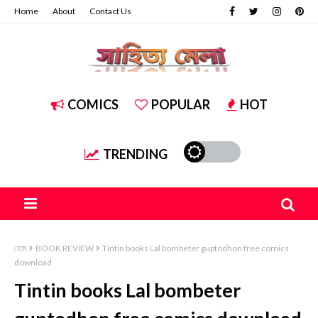
Home
About
Contact Us
COMICS
POPULAR
HOT
TRENDING
হোম
BOOK REVIEW
Tintin books Lal bombeter guptodhon free comics
download
Tintin books Lal bombeter