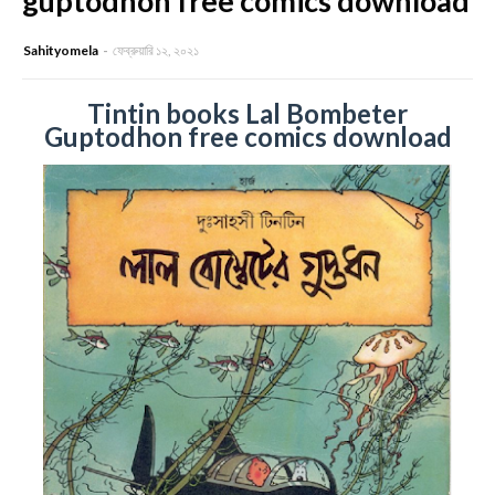
guptodhon free comics download
Sahityomela
ফেব্রুয়ারি ১২, ২০২১
Tintin books Lal Bombeter
Guptodhon free comics download