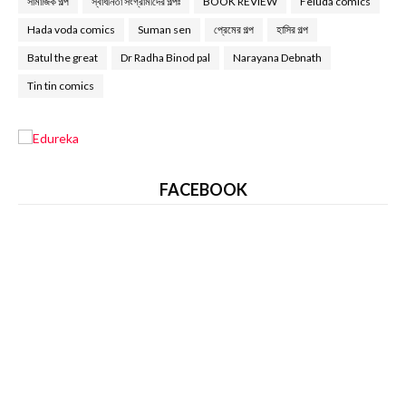
সামাজিক গল্প
স্বাধীনতা সংগ্রামীদের গল্পঃ
BOOK REVIEW
Feluda comics
Hada voda comics
Suman sen
প্রেমের গল্প
হাসির গল্প
Batul the great
Dr Radha Binod pal
Narayana Debnath
Tin tin comics
FACEBOOK