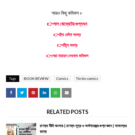
আরও কিছু কমিকস ঃ-
👉লাল বোম্বেটের গুপ্তধন
👉হাঁদা ভোঁদা সমগ্র
👉বাঁটুল সমগ্র
👉সেরা নারায়ণ দেবনাথ কমিকস
Tags
BOOK REVIEW
Comics
Tin tin comics
RELATED POSTS
চাণক্য নীতি বাংলায় | চাণক্য সূত্র ও অর্থশাস্ত্রের গুপ্ত জ্ঞান | সাফল্যের
রহস্য