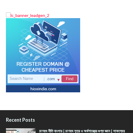
Recent Posts
চাণক্য নীতি বাংলায় | চাণক্য সূত্র ও অর্থশাস্ত্রের গুপ্ত জ্ঞান | সাফল্যের