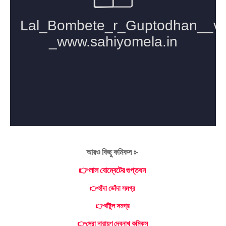
আরও কিছু কমিকস ঃ-
👉লাল বোম্বেটের গুপ্তধন
👉হাঁদা ভোঁদা সমগ্র
👉বাঁটুল সমগ্র
👉সেরা নারায়ণ দেবনাথ কমিকস