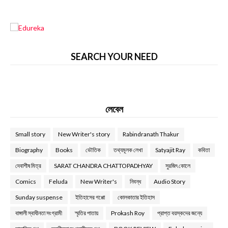
SEARCH YOUR NEED
লেবেল
Small story
New Writer's story
Rabindranath Thakur
Biography
Books
ভৌতিক
তথ্যমূলক লেখা
Satyajit Ray
কবিতা
দেবাশীষ মিত্র
SARAT CHANDRA CHATTOPADHYAY
সুরজিৎ কোলে
Comics
Feluda
New Writer's
নিবন্ধ
Audio Story
Sunday suspense
ইতিহাসের গপ্পো
কোলকাতার ইতিহাস
বাঙ্গালী স্বাধীনতা সংগ্রামী
স্মৃতির পাতায়
Prokash Roy
প্রাপ্ত বয়স্কদের জন্যে