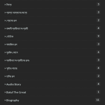
5
নিবন্ধ
3
প্রাপ্ত বয়স্কদের জন্যে
2
প্রেমের গল্প
4
বাঙ্গালী স্বাধীনতা সংগ্রামী
9
ভৌতিক
3
সামাজিক গল্প
6
সুরজিৎ কোলে
3
স্বাধীনতা সংগ্রামীদের গল্পঃ
4
স্মৃতির পাতায়
2
হাসির গল্প
4
Audio Story
1
Batul The Great
11
Biography