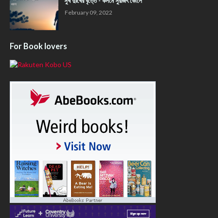
সুখ দুঃখের বৃত্তে - কলমে সুরজিৎ কোলে
February 09, 2022
For Book lovers