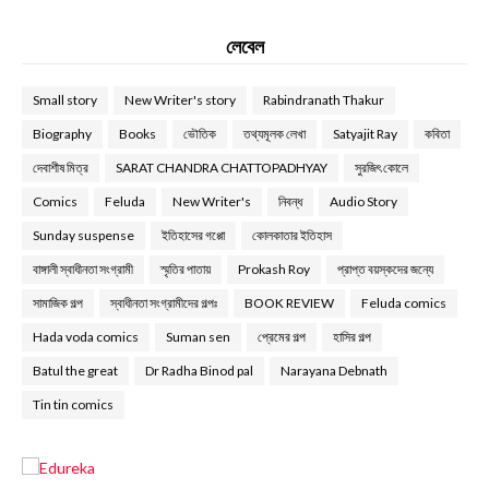
লেবেল
Small story
New Writer's story
Rabindranath Thakur
Biography
Books
ভৌতিক
তথ্যমূলক লেখা
Satyajit Ray
কবিতা
দেবাশীষ মিত্র
SARAT CHANDRA CHATTOPADHYAY
সুরজিৎ কোলে
Comics
Feluda
New Writer's
নিবন্ধ
Audio Story
Sunday suspense
ইতিহাসের গপ্পো
কোলকাতার ইতিহাস
বাঙ্গালী স্বাধীনতা সংগ্রামী
স্মৃতির পাতায়
Prokash Roy
প্রাপ্ত বয়স্কদের জন্যে
সামাজিক গল্প
স্বাধীনতা সংগ্রামীদের গল্পঃ
BOOK REVIEW
Feluda comics
Hada voda comics
Suman sen
প্রেমের গল্প
হাসির গল্প
Batul the great
Dr Radha Binod pal
Narayana Debnath
Tin tin comics