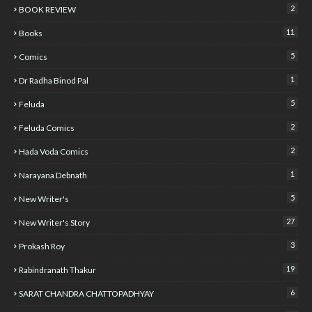
2
BOOK REVIEW
11
Books
5
Comics
1
Dr Radha Binod Pal
5
Feluda
2
Feluda Comics
2
Hada Voda Comics
1
Narayana Debnath
5
New Writer's
27
New Writer's Story
3
Prokash Roy
19
Rabindranath Thakur
6
SARAT CHANDRA CHATTOPADHYAY