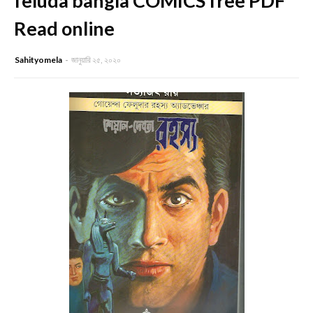
feluda bangla COMICS free PDF
Read online
Sahityomela
জানুয়ারি ২৫, ২০২০