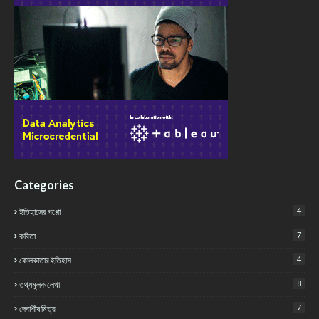
Categories
4
ইতিহাসের গপ্পো
7
কবিতা
4
কোলকাতার ইতিহাস
8
তথ্যমূলক লেখা
7
দেবাশীষ মিত্র