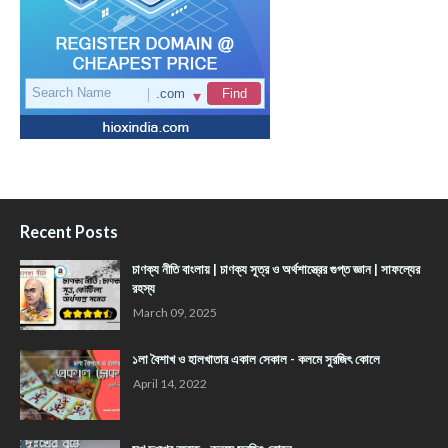
Recent Posts
চাণক্য নীতি বাংলায় | চাণক্য সূত্র ও অর্থশাস্ত্রের গুপ্ত জ্ঞান | সাফল্যের
রহস্য
March 09, 2025
১লা বৈশাখ ও হালখাতার একাল সেকাল - কলমে সুরজিৎ কোলে
April 14, 2022