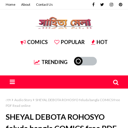
Home
About
Contact Us
COMICS
POPULAR
HOT
TRENDING
হোম
Audio Story
SHEYAL DEBOTA ROHOSYO feluda bangla COMICS free
PDF Read online
SHEYAL DEBOTA ROHOSYO