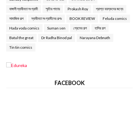
বাঙ্গালী স্বাধীনতা সংগ্রামী
স্মৃতির পাতায়
Prokash Roy
প্রাপ্ত বয়স্কদের জন্যে
সামাজিক গল্প
স্বাধীনতা সংগ্রামীদের গল্পঃ
BOOK REVIEW
Feluda comics
Hada voda comics
Suman sen
প্রেমের গল্প
হাসির গল্প
Batul the great
Dr Radha Binod pal
Narayana Debnath
Tin tin comics
FACEBOOK