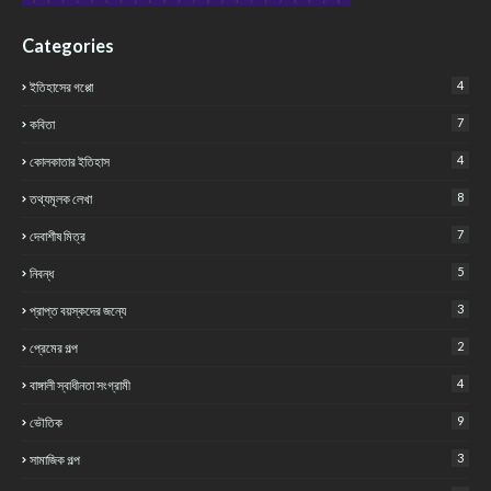
Categories
4
ইতিহাসের গপ্পো
7
কবিতা
4
কোলকাতার ইতিহাস
8
তথ্যমূলক লেখা
7
দেবাশীষ মিত্র
5
নিবন্ধ
3
প্রাপ্ত বয়স্কদের জন্যে
2
প্রেমের গল্প
4
বাঙ্গালী স্বাধীনতা সংগ্রামী
9
ভৌতিক
3
সামাজিক গল্প