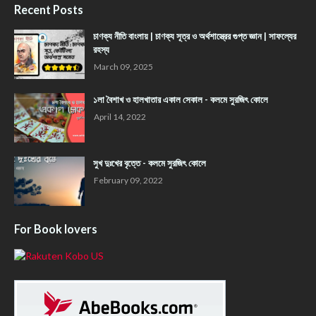
Recent Posts
চাণক্য নীতি বাংলায় | চাণক্য সূত্র ও অর্থশাস্ত্রের গুপ্ত জ্ঞান | সাফল্যের
রহস্য
March 09, 2025
১লা বৈশাখ ও হালখাতার একাল সেকাল - কলমে সুরজিৎ কোলে
April 14, 2022
সুখ দুঃখের বৃত্তে - কলমে সুরজিৎ কোলে
February 09, 2022
For Book lovers