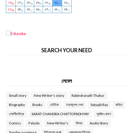
SEARCH YOUR NEED
লেবেল
Small story
New Writer's story
Rabindranath Thakur
Biography
Books
ভৌতিক
তথ্যমূলক লেখা
Satyajit Ray
কবিতা
দেবাশীষ মিত্র
SARAT CHANDRA CHATTOPADHYAY
সুরজিৎ কোলে
Comics
Feluda
New Writer's
নিবন্ধ
Audio Story
Sunday suspense
ইতিহাসের গপ্পো
কোলকাতার ইতিহাস