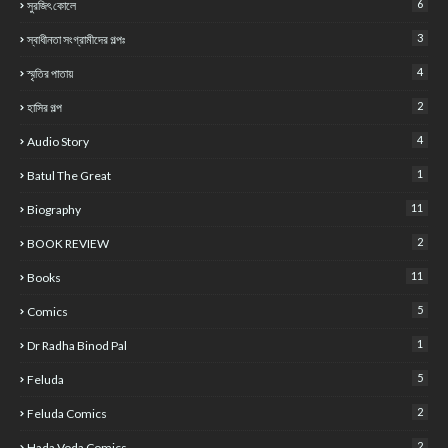
6
সুরজিৎ কোলে
3
স্বাধীনতা সংগ্রামীদের গল্পঃ
4
স্মৃতির পাতায়
2
হাসির গল্প
4
Audio Story
1
Batul The Great
11
Biography
2
BOOK REVIEW
11
Books
5
Comics
1
Dr Radha Binod Pal
5
Feluda
2
Feluda Comics
2
Hada Voda Comics