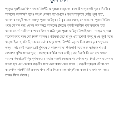
প্রকৃত স্বাধীনতা দিবস বলতে নিমপীঠ আশ্রমের ছাত্রদের কাছে ছিল স্বরসতী পূজার দিন টা।
আমাদের কমিউনিটি হলে ( অর্ধেক বেদনার মত দেখতে ) বিশাল আকৃতির দেবীর পূজা হতো,
আমাদের ঘাড়েই পরতো সমস্ত পূজার দায়িত্ব। ঠাকুর আনা থেকে, হল সাজানো , পূজার জিনিস
পত্র জোগাড় করা, বেশির ভাগ সময়ে আমাদের মন্দিরের পূজারী স্বামীজি পূজা করতেন, তবে
আমার হোস্টেল জীবনের শেষের দিকে পাহাড়ী স্যার পূজার দায়িত্ব নিয়ে ছিলেন। সমস্ত ছেলেরা
অপেক্ষা করত কবে সেই দিনটা আসবে। পাঠকরা জেনে রাখুন এই অপেক্ষা কিন্তু মা কে পূজা করার
আনন্দে ছিল না, এটা ছিল কয়েক ঘণ্টার জন্য সমগ্র নিমপীঠ চত্বরে বিনা বাধায় ঘুরে বেড়ানোর
জন্য। আর সেই কয়েক ঘণ্টা মুক্তির যে আনন্দ আমরা উপভোগ করতাম তা বর্তমানে পাওয়া
যেকোনো খুশির সামনে তুচ্ছ। যাইহোক বাকিটা পারে বলছি। ওই দিন কি কি করা হবে আমরা
আগের দিন রাতেই প্রি প্লান করে রাখতাম, অঞ্জলী দেওয়ার পর কোন রাস্তা দিয়া কোথায় কোথায়
যাওয়া হবে এবং কে কার বান্ধবীর সাথে দেখা করবে কোন সময়ে । বান্ধবী স্বত্তা ধরি রা বেশ
কয়েকদিন আগেই চিঠি মারফত খবর পৌঁছে দিতে তাদের বান্ধবীদের কাছে। তারপর যথা সময়ে
তাদের মিলন ঘটতো।