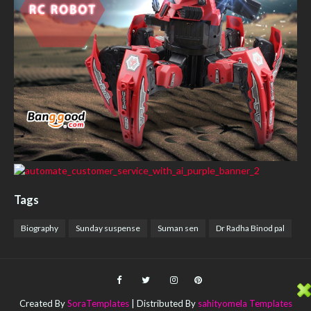
Tags
Biography
Sunday suspense
Suman sen
Dr Radha Binod pal
Created By
SoraTemplates
| Distributed By
sahityomela Templates