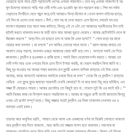
বেরোনো হলো পায়ে হেঁটে প্রতিবেশী দেশের এলাকা পরিদর্শনে। তবে শুধু এলাকা পরিদর্শন ই নয়
মূল উদ্দেশ্য থাকতো শাড়ি পরা দেবী দর্শন এবং দুএকটা শব্দ বান প্রয়োগ করা। শিশু মন সর্বদা
স্রোতের বিপরীতে যেতে পছন্দ করে,তাই আমরাও ভিন্ন ছিলাম না।তখন ক্লাস নাইনের ছাত্র,
ওই দিন মা এলেন দেখা করতে। দীর্ঘ ১ মাস পর মা দেখা করতে এসে ছিলেন ,সবারই মন চায়
যতক্ষণ পারাজায় তার সাথে সময় কাটাতে, কিন্তু ওই যে ওটা তো আমাদের স্বাধীনতার দিন তাই
ছট্ফট্ করতে থাকলাম কখন মা বাড়ী যাবে আর আমরা ঘুরতে বেরোব। আমার ছোটফটানি দেখে মা
জিজ্ঞেস করলো " অন্য দিন তো ছারতে চাস না আজ কি এমন হলো?? " শেষে বাধ্য হয় মাকে
ঘোরার কথা বললাম । মা বললো " চল আমিও তোদের সাথে যাবো। " ব্যাস আমার মাথায় তো
আকাশ ভেঙে পরলো, ভাবলাম এবছর আমাদের ঘোরা মাটি হয়ে গেল। অগত্যা সবাই কে গিয়ে
জানালাম। সন্দ্বীপ র দুএকজন ও রাজি হলো। সবাই মিলে বেরোলাম দর্শন করতে। আমরা তো
দেবী দর্শন আর একে ওপরের দিকে চোখ টিপে ইশারা করছি, মা খেয়াল করছিল কিনা জানি না।
কিছু দূর যাওয়ার পর আমরা লক্ষ্য করলাম বেশ সুন্দরী একদল বালিকা রাস্তার ওই দিক থেকে
আসছে, কাছে আসতেই আমাদের সবাইকে চমকে দিয়ে মা বলল " তোরা কি রে সন্দ্বীপ ! রাস্তায়
বেরিয়ে এত সুন্দর সুন্দর জ্যান্ত স্বরসতী দেখবি কোথায়? টা না করে মাথা নিচু করে হাটছিস, এত
লজ্জা টি মেয়েরাও পায়না। আমার ছেলেটার তো কিছুই হবে না , তাবলে তুই কি ওর মতই হবি। ""
আমি নিজের কাজ কে বিশ্বাস করতে পারছিলাম না। আমার মা প্রচন্ড রাগী বলেই জানতাম কিন্তু
ওনার এই রূপটা সম্পূর্ণ অন্য। কিছু লজ্জায় পরেই সন্দ্বীপ এর দিকা তাকালাম দেখলাম ওর ও
অবস্থা একই রকম।
তারপর আর অসুবিধা হয়নি , সামনে থেকে আসা এক একজনের বর্ণনা মা নিজেই সোনাতে থাকলো
আর সন্দ্বীপ সায় দিতে থাকলো , আর আমি তো লজ্জায় পাগল হতে থাকলাম। সবশেষে মা
আমাদের হোস্টেলে ছেড়ে দিয়ে বাড়ি চলে যেতেই আমরা হাফছেরে বাঁচলাম। কিন্তু ওই দিনের