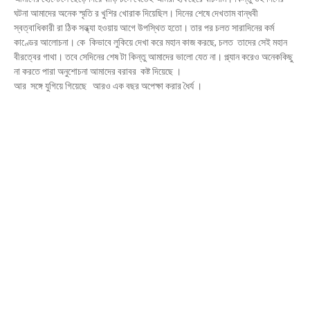
ঘটনা আমাদের অনেক স্মৃতি র খুশির খোরাক দিয়েছিল। দিনের শেষে দেখতাম বান্ধবী
স্বত্বাধিকারী রা ঠিক সন্ধ্যা হওয়ায় আগে উপস্থিত হতো। তার পর চলত সারাদিনের কর্ম
কাণ্ডের আলোচনা। কে কিভাবে লুকিয়ে দেখা করে মহান কাজ করছে, চলত তাদের সেই মহান
বীরত্বের গাথা। তবে সেদিনের শেষ টা কিন্তু আমাদের ভালো যেত না। প্ল্যান করেও অনেককিছু
না করতে পারা অনুশোচনা আমাদের বরাবর কষ্ট দিয়েছে ।
আর সঙ্গে যুগিয়ে গিয়েছে আরও এক বছর অপেক্ষা করার ধৈর্য ।