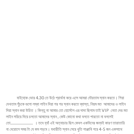
যাইহোক ভোর 4.30 তে উঠে প্রার্থনা করে এসে আমরা দৌরতাম স্নান করতে। গিয়া
দেখতাম পুঁচকে গুলো লম্বা লাইন দিয়া পর পর স্নান করতে ব্যাস্ত, নিয়ম মত আমাদের ও লাইন
দিয়া স্নান করা উচিত । কিন্তু না আমার তো হোস্টেল এর দাদা ছিলাম তাই VIP নেতা দের মত
লাইন সরিয়ে দিয়ে চলতো আমাদের স্নান , কেউ কোনো কথা বলতে পারতো না বললেই
তো......................... । তবে হ্যাঁ এই অত্যাচার ছিল কেবল একদিনের জন্যই কারণ তারাতারি
না বেরোলে সময় টা যে কম পড়বে। যথারীতি স্নান সেরে ধুতি পাঞ্জাবি পরে 4-5 জন একসাথে