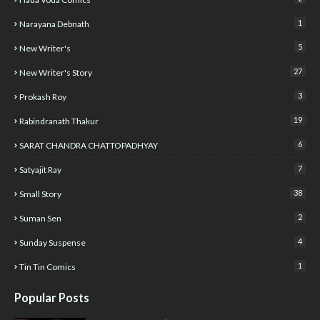
1
Narayana Debnath
5
New Writer's
27
New Writer's Story
3
Prokash Roy
19
Rabindranath Thakur
6
SARAT CHANDRA CHATTOPADHYAY
7
Satyajit Ray
38
Small Story
2
Suman Sen
4
Sunday Suspense
1
Tin Tin Comics
Popular Posts